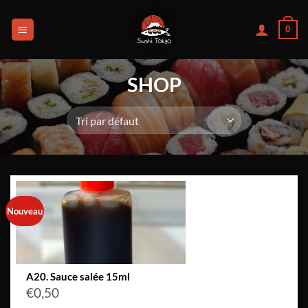
Passer
au
0
contenu
SHOP
Nouveau
A20. Sauce salée 15ml
€
0,50