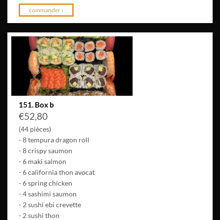
commander ›
151. Box b
€
52,80
(44 pièces)
- 8 tempura dragon roll
- 8 crispy saumon
- 6 maki salmon
- 6 california thon avocat
- 6 spring chicken
- 4 sashimi saumon
- 2 sushi ebi crevette
- 2 sushi thon