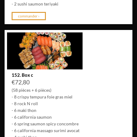
- 2 sushi saumon teriyaki
commander ›
152. Box c
€
72,80
(58 pièces + 6 pièces)
- 8 crispy tempura foie gras miel
- 8 rock N roll
- 6 maki thon
- 6 california saumon
- 6 spring saumon spicy concombre
- 6 california massago surimi avocat