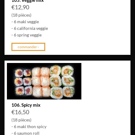
€
12,90
(18 pièces)
- 6 maki veggie
- 6 california veggie
- 6 spring veggie
commander ›
106. Spicy mix
€
16,50
(18 pièces)
- 6 maki thon spicy
- 6 saumon roll