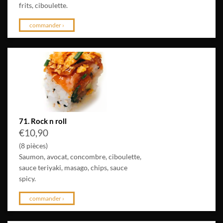
frits, ciboulette.
commander ›
71. Rock n roll
€
10,90
(8 pièces)
Saumon, avocat, concombre, ciboulette,
sauce teriyaki, masago, chips, sauce
spicy.
commander ›