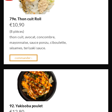
79e. Thon cuit Roll
€
10,90
(8 pièces)
thon cuit, avocat, concombre,
mayonnaise, sauce ponzu, ciboulette,
sésames, teriyaki sauce.
commander ›
92. Yakisoba poulet
€
12,80