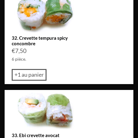
32. Crevette tempura spicy
concombre
€
7,50
6 pièce.
+1 au panier
33. Ebi crevette avocat