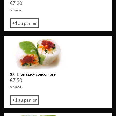
€
7,20
6 pièce.
+1 au panier
37. Thon spicy concombre
€
7,50
6 pièce.
+1 au panier