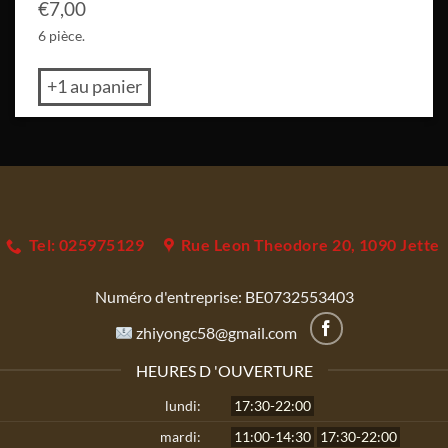
€
7,00
6 pièce.
+1 au panier
Tel: 025975129
Rue Leon Theodore 20, 1090 Jette
Numéro d'entreprise:
BE0732553403
zhiyongc58@gmail.com
HEURES D 'OUVERTURE
lundi:
17:30-22:00
mardi:
11:00-14:30
17:30-22:00