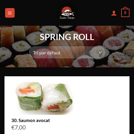
Passer
au
0
contenu
SPRING ROLL
30. Saumon avocat
€
7,00