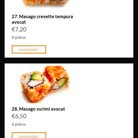
27. Masago crevette tempura
avocat
€
7,20
6 pièce.
commander ›
28. Masago surimi avocat
€
6,50
6 pièce.
commander ›