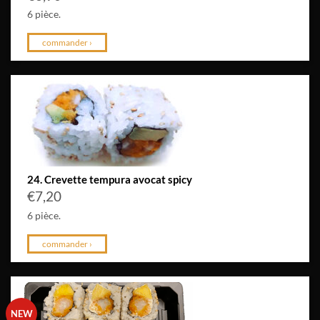
6 pièce.
commander ›
24. Crevette tempura avocat spicy
€
7,20
6 pièce.
commander ›
NEW