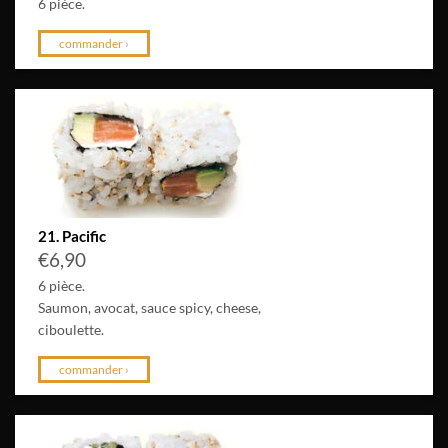
6 pièce.
commander ›
21. Pacific
€
6,90
6 pièce.
Saumon, avocat, sauce spicy, cheese,
ciboulette.
commander ›