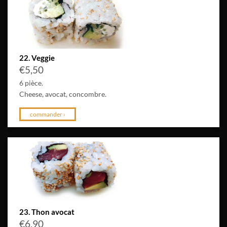
22. Veggie
€
5,50
6 pièce.
Cheese, avocat, concombre.
commander ›
23. Thon avocat
€
6,90