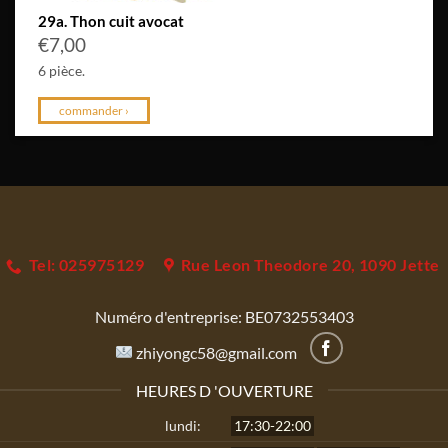
29a. Thon cuit avocat
€
7,00
6 pièce.
commander ›
Tel: 025975129
Rue Leon Theodore 20, 1090 Jette
Numéro d'entreprise:
BE0732553403
zhiyongc58@gmail.com
HEURES D 'OUVERTURE
lundi:
17:30-22:00