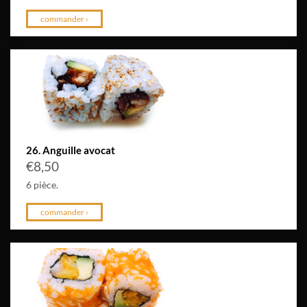
commander ›
26. Anguille avocat
€
8,50
6 pièce.
commander ›