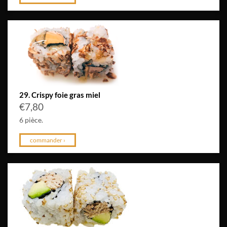
29. Crispy foie gras miel
€
7,80
6 pièce.
commander ›