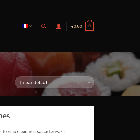
0
€
0,00
mes
autées aux legumes, sauce teriyaki,