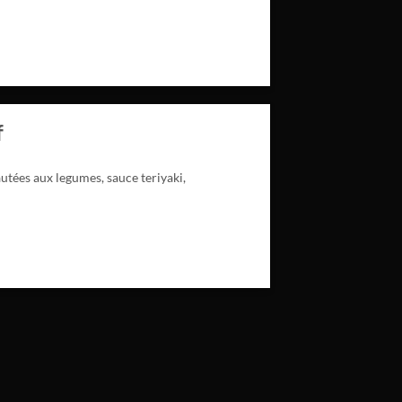
f
autées aux legumes, sauce teriyaki,