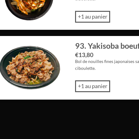
+1 au panier
93. Yakisoba boeu
€
13,80
Bol de nouilles fines japonaises s
ciboulette.
+1 au panier