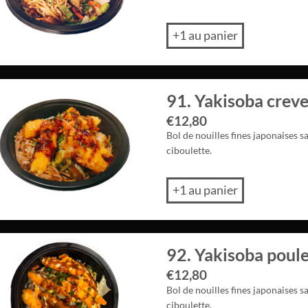
+1 au panier
91. Yakisoba crev
€
12,80
Bol de nouilles fines japonaises s
ciboulette.
+1 au panier
92. Yakisoba poul
€
12,80
Bol de nouilles fines japonaises s
ciboulette.