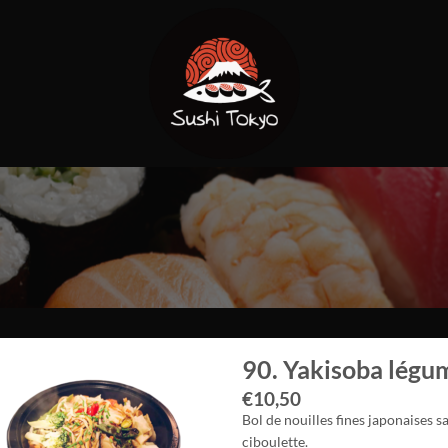
90. Yakisoba légu
€
10,50
Bol de nouilles fines japonaises s
ciboulette.