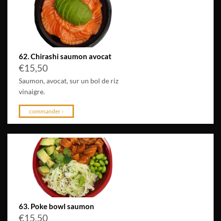
62. Chirashi saumon avocat
€
15,50
Saumon, avocat, sur un bol de riz
vinaigre.
commander ›
63. Poke bowl saumon
€
15,50