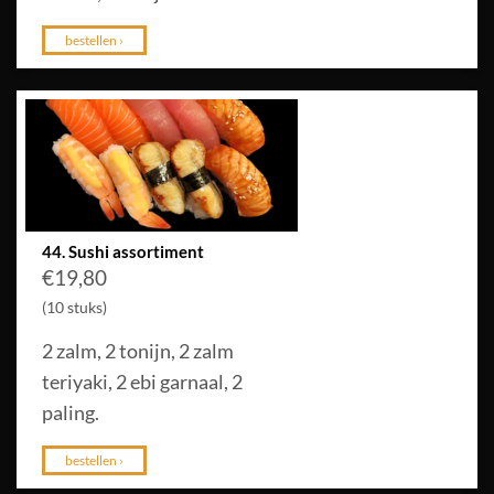
bestellen ›
44. Sushi assortiment
€
19,80
(10 stuks)
2 zalm, 2 tonijn, 2 zalm
teriyaki, 2 ebi garnaal, 2
paling.
bestellen ›