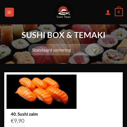
Ga
naar
0
inhoud
SUSHI BOX & TEMAKI
40. Sushi zalm
€
9,90